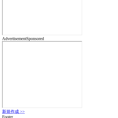
Advertisement
Sponsored
新規作成
>>
Footer